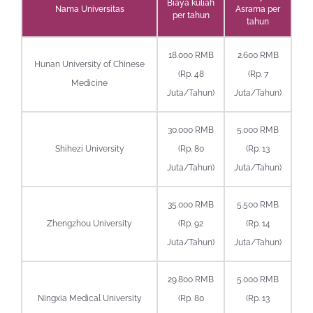
Biaya kuliah
Nama Universitas
Asrama per
per tahun
tahun
18.000 RMB
2.600 RMB
Hunan University of Chinese
(Rp. 48
(Rp. 7
Medicine
Juta/Tahun)
Juta/Tahun)
30.000 RMB
5.000 RMB
Shihezi University
(Rp. 80
(Rp. 13
Juta/Tahun)
Juta/Tahun)
35.000 RMB
5.500 RMB
Zhengzhou University
(Rp. 92
(Rp. 14
Juta/Tahun)
Juta/Tahun)
29.800 RMB
5.000 RMB
Ningxia Medical University
(Rp. 80
(Rp. 13