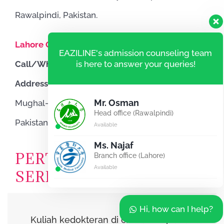
Rawalpindi, Pakistan.
Lahore Office (Pakistan):
EAZILINE's admission counseling team
Call/WhatsApp:
+92-333-5559873
is here to answer your queries!
Address:
Office # 604, Garden Heights, Opposite
Mr. Osman
Mughal-e-Azam Fort, New Garden Town, Lahore,
Head office (Rawalpindi)
Pakistan.
Available
Ms. Najaf
PERTANYAAN YANG
Branch office (Lahore)
Available
SERING DIAJUKAN !
Hi, how can I help?
Kuliah kedokteran di china berapa tahun